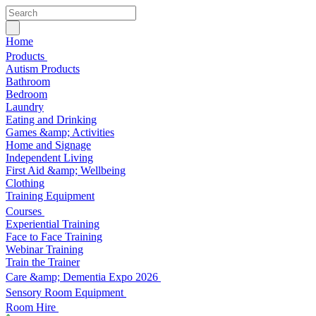
Home
Products
Autism Products
Bathroom
Bedroom
Laundry
Eating and Drinking
Games &amp; Activities
Home and Signage
Independent Living
First Aid &amp; Wellbeing
Clothing
Training Equipment
Courses
Experiential Training
Face to Face Training
Webinar Training
Train the Trainer
Care &amp; Dementia Expo 2026
Sensory Room Equipment
Room Hire