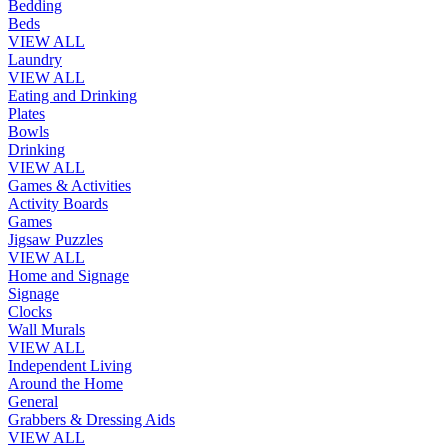
Bedding
Beds
VIEW ALL
Laundry
VIEW ALL
Eating and Drinking
Plates
Bowls
Drinking
VIEW ALL
Games & Activities
Activity Boards
Games
Jigsaw Puzzles
VIEW ALL
Home and Signage
Signage
Clocks
Wall Murals
VIEW ALL
Independent Living
Around the Home
General
Grabbers & Dressing Aids
VIEW ALL