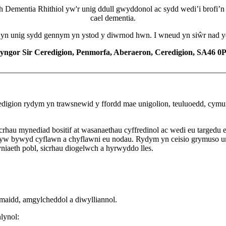
ith Dementia Rhithiol yw'r unig ddull gwyddonol ac sydd wedi’i brofi’n
cael dementia.
 yn unig sydd gennym yn ystod y diwrnod hwn. I wneud yn siŵr nad yd
yngor Sir Ceredigion, Penmorfa, Aberaeron, Ceredigion, SA46 0
________________________________________________________
igion rydym yn trawsnewid y ffordd mae unigolion, teuluoedd, cymun
rhau mynediad bositif at wasanaethau cyffredinol ac wedi eu targedu 
 fyw bywyd cyflawn a chyflawni eu nodau. Rydym yn ceisio grymuso un
yniaeth pobl, sicrhau diogelwch a hyrwyddo lles.
omaidd, amgylcheddol a diwylliannol.
lynol: