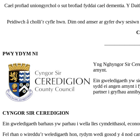
Cael profiad uniongyrchol o sut brofiad fyddai cael dementia. Y Da
Peidiwch â cholli’r cyfle hwn. Dim ond amser ar gyfer dwy sesiwn
C
______________
PWY YDYM NI
Yng Nghyngor Sir Cered
arnynt.
Ein gweledigaeth yw sic
sydd ei angen arnynt i
partner i gryfhau annib
CYNGOR SIR CEREDIGION
Ein gweledigaeth barhaus yw parhau i wella lles cymdeithasol, econ
Fel rhan o wireddu’r weledigaeth hon, rydym wedi gosod y 4 nod can