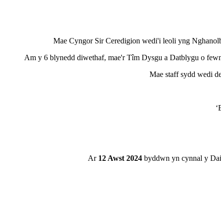
Mae Cyngor Sir Ceredigion wedi'i leoli yng Nghanol
Am y 6 blynedd diwethaf, mae'r Tîm Dysgu a Datblygu o few
Mae staff sydd wedi d
‘
Ar
12 Awst 2024
byddwn yn cynnal y Dait