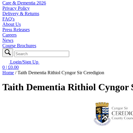
Care & Dementia 2026
Privacy Policy
Delivery & Returns
FAQ's
About Us
Press Releases
Careers
News
Course Brochures
Login/Sign Up
0
| £
0.00
Home
/
Taith Dementia Rithiol Cyngor Sir Ceredigion
Taith Dementia Rithiol Cyngor 