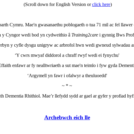
(Scroll down for English Version or
click here
)
barth Cymru. Mae'n gwasanaethu poblogaeth o tua 71 mil ac fel llawer
n y Cyngor wedi bod yn cydweithio â
Training2care
i gynnig Bws Profi
erbyn y cyfle dysgu unigryw ac arbrofol hwn wedi gwneud sylwadau 
‘Y cwrs mwyaf diddorol a chraff rwyf wedi ei fynychu'
Effaith enfawr ar fy nealltwriaeth a sut mae'n teimlo i fyw gyda Dementi
‘Argymell yn fawr i ofalwyr a theuluoedd'
~ * ~
h Dementia Rhithiol. Mae’r llefydd sydd ar gael ar gyfer y profiad h
Archebwch eich lle