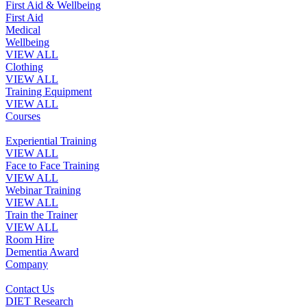
First Aid & Wellbeing
First Aid
Medical
Wellbeing
VIEW ALL
Clothing
VIEW ALL
Training Equipment
VIEW ALL
Courses
Experiential Training
VIEW ALL
Face to Face Training
VIEW ALL
Webinar Training
VIEW ALL
Train the Trainer
VIEW ALL
Room Hire
Dementia Award
Company
Contact Us
DIET Research