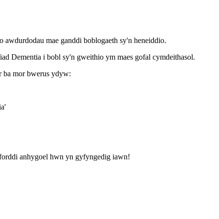
 o awdurdodau mae ganddi boblogaeth sy'n heneiddio.
ad Dementia i bobl sy'n gweithio ym maes gofal cymdeithasol.
ar ba mor bwerus ydyw:
a'
yfforddi anhygoel hwn yn gyfyngedig iawn!